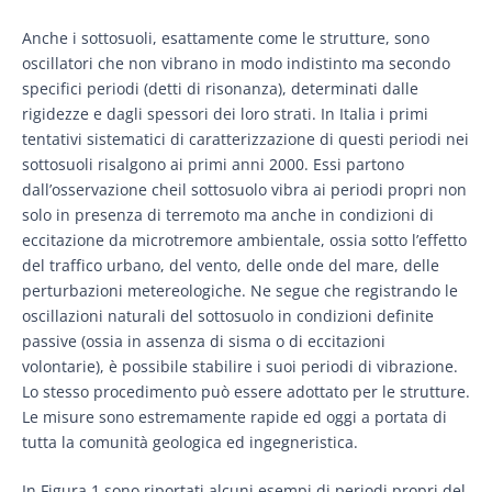
Anche i sottosuoli, esattamente come le strutture, sono
oscillatori che non vibrano in modo indistinto ma secondo
specifici periodi (detti di risonanza), determinati dalle
rigidezze e dagli spessori dei loro strati. In Italia i primi
tentativi sistematici di caratterizzazione di questi periodi nei
sottosuoli risalgono ai primi anni 2000. Essi partono
dall’osservazione cheil sottosuolo vibra ai periodi propri non
solo in presenza di terremoto ma anche in condizioni di
eccitazione da microtremore ambientale, ossia sotto l’effetto
del traffico urbano, del vento, delle onde del mare, delle
perturbazioni metereologiche. Ne segue che registrando le
oscillazioni naturali del sottosuolo in condizioni definite
passive (ossia in assenza di sisma o di eccitazioni
volontarie), è possibile stabilire i suoi periodi di vibrazione.
Lo stesso procedimento può essere adottato per le strutture.
Le misure sono estremamente rapide ed oggi a portata di
tutta la comunità geologica ed ingegneristica.
In Figura 1 sono riportati alcuni esempi di periodi propri del