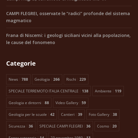
CAMPI FLEGREI, osservate le “radici” profonde del sistema
magmatico
Frana di Niscemi: i geologi siciliani vicini alla popolazione,
le cause del fonomeno
Categorie
News
788
Geologia
266
Rischi
229
SPECIALE TERREMOTO ITALIA CENTRALE
138
Ambiente
119
Geologia e dintorni
88
Video Gallery
59
Geologia per le scuole
42
Cantieri
39
Foto Gallery
38
Sicurezza
36
SPECIALE CAMPI FLEGREI
36
Cosmo
20
Senza categoria
14
23 novembre 1980
13