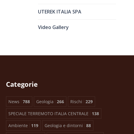
UTEREK ITALIA SPA
Video Gallery
Categorie
News
788
Geologia
266
Rischi
229
SPECIALE TERREMOTO ITALIA CENTRALE
138
Ambiente
119
Geologia e dintorni
88