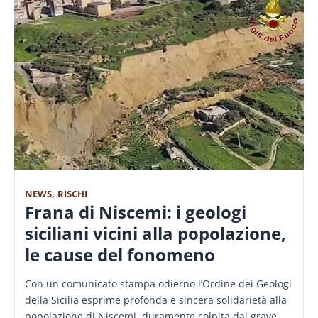
NEWS
,
RISCHI
Frana di Niscemi: i geologi
siciliani vicini alla popolazione,
le cause del fonomeno
Con un comunicato stampa odierno l’Ordine dei Geologi
della Sicilia esprime profonda e sincera solidarietà alla
popolazione di Niscemi, duramente colpita dal grave