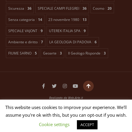
Sicurezza
36
SPECIALE CAMPI FLEGREI
36
Cosmo
20
Senza categoria
14
23 novembre 1980
13
SPECIALE VAJONT
9
UTEREK ITALIA SPA
9
Ambiente e diritto
7
LA GEOLOGIA DI PADOVA
6
FIUME SARNO
5
Geoarte
3
Il Geologo Risponde
3
Realizzato da
Web-Arte.it
Testata giornalistica registrata presso il Tribunale di Padova n. 2399 dal 27/01/2016
This website uses cookies to improve your experience. We'll
EDITORE ANTONIO TOSCANO Via Bellini, 21 35012 Camposampiero (PD)
assume you're ok with this, but you can opt-out if you wish.
P.IVA 03551640653 - N. REG. ROC 26268
DIRETTORE RESPONSABILE ANTONIO TOSCANO
Cookie settings
ACCEPT