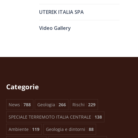
UTEREK ITALIA SPA
Video Gallery
Categorie
News
788
Geologia
266
Rischi
229
SPECIALE TERREMOTO ITALIA CENTRALE
138
Ambiente
119
Geologia e dintorni
88