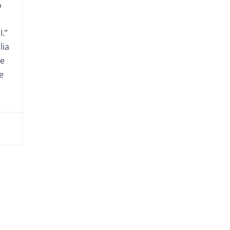
o
.”
lia
re
e