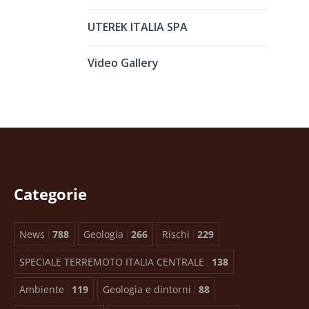
UTEREK ITALIA SPA
Video Gallery
Categorie
News
788
Geologia
266
Rischi
229
SPECIALE TERREMOTO ITALIA CENTRALE
138
Ambiente
119
Geologia e dintorni
88