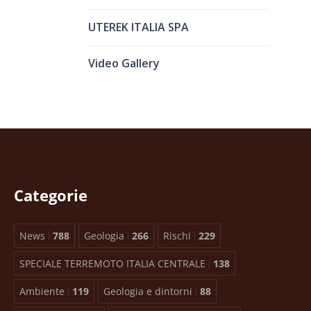
UTEREK ITALIA SPA
Video Gallery
Categorie
News
788
Geologia
266
Rischi
229
SPECIALE TERREMOTO ITALIA CENTRALE
138
Ambiente
119
Geologia e dintorni
88