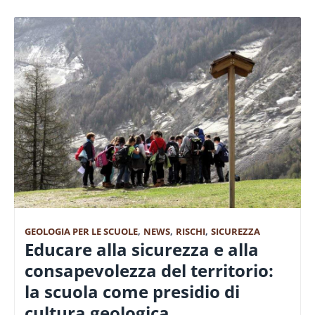
GEOLOGIA PER LE SCUOLE
,
NEWS
,
RISCHI
,
SICUREZZA
Educare alla sicurezza e alla
consapevolezza del territorio:
la scuola come presidio di
cultura geologica