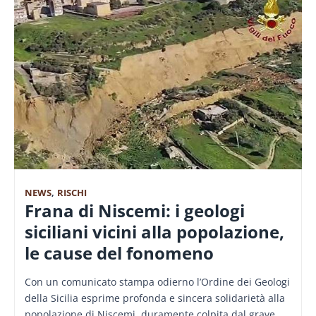
NEWS
,
RISCHI
Frana di Niscemi: i geologi
siciliani vicini alla popolazione,
le cause del fonomeno
Con un comunicato stampa odierno l’Ordine dei Geologi
della Sicilia esprime profonda e sincera solidarietà alla
popolazione di Niscemi, duramente colpita dal grave